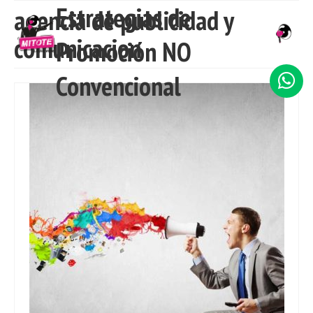
Estrategias de
agencia de publicidad y
comunicacion
Promoción NO
INICIO
Convencional
NOSOTROS
SERVICIOS
TRABAJO
CLIENTES
CONTACTO