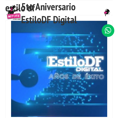
5to Aniversario
estilo df
EstiloDF Digital
INICIO
NOSOTROS
SERVICIOS
TRABAJO
CLIENTES
CONTACTO