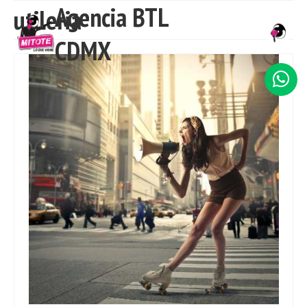
Agencia BTL
utileria
CDMX
INICIO
NOSOTROS
SERVICIOS
TRABAJO
CLIENTES
CONTACTO