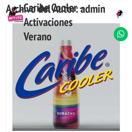
Caribe Cooler –
Archivo del Autor: admin
Activaciones
INICIO
Verano
NOSOTROS
SERVICIOS
TRABAJO
CLIENTES
CONTACTO